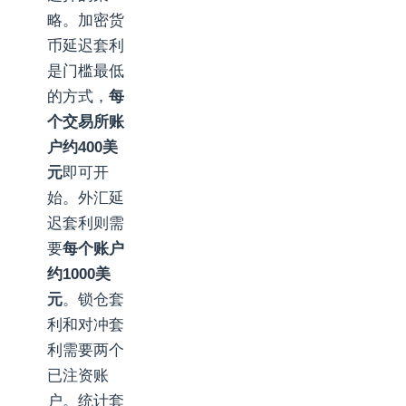
略。加密货
币延迟套利
是门槛最低
的方式，
每
个交易所账
户约400美
元
即可开
始。外汇延
迟套利则需
要
每个账户
约1000美
元
。锁仓套
利和对冲套
利需要两个
已注资账
户。统计套