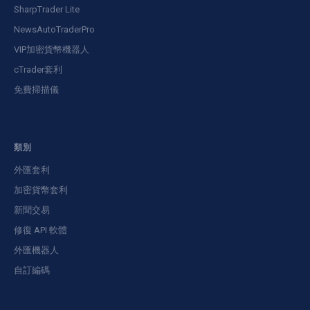
SharpTrader Lite
NewsAutoTraderPro
VIP加密貨幣機器人
cTrader套利
免費掃描儀
類別
外匯套利
加密貨幣套利
新聞交易
修復 API 軟體
外匯機器人
自訂編碼