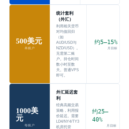
统计套利
（外汇）
利用相关货币
对均值回归
（如
500美元
约5–15%
AUD/USD与
NZD/USD）。
月目标
单账户
无需第二账
户。持仓时间
数小时至数
天。普通VPS
即可。
外汇延迟套
利
经典高频交易
1000美
约25–
策略，利用报
价延迟。需要
元
40%
LD4/NY4/TY3
每账户
月目标
机房托管