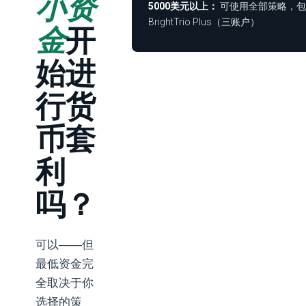
小资
5000美元以上：
可使用全部策略，包
BrightTrio Plus（三账户）
金
开
始进
行货
币套
利
吗？
可以——但
最低资金完
全取决于你
选择的策