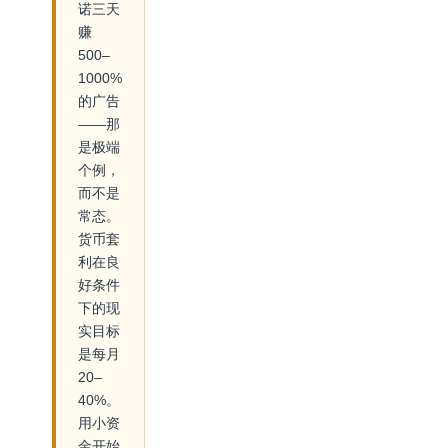
诺三天
赚
500–
1000%
的广告
——那
是极端
个例，
而不是
常态。
货币套
利在良
好条件
下的现
实目标
是每月
20–
40%。
用小资
金开始