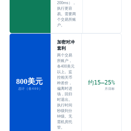
200ms），
执行更容
易。需要两
个交易所账
户。
加密对冲
套利
两个交易
所账户，
各400美元
以上。监
控相关币
800美元
约15–25%
种差价，
偏离时进
月目标
总计（各400）
场，回归
时退出。
执行时间
秒级到分
钟级。无
需机房托
管。