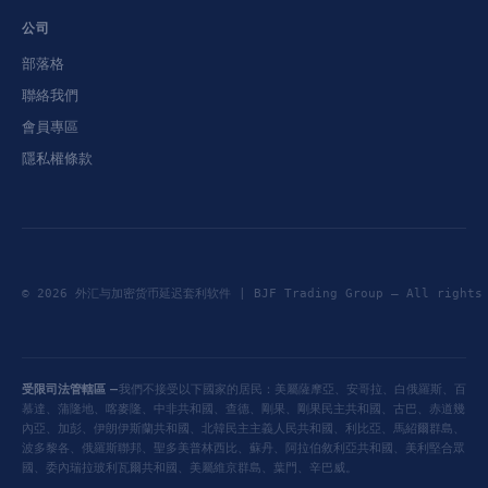
公司
部落格
聯絡我們
會員專區
隱私權條款
© 2026 外汇与加密货币延迟套利软件 | BJF Trading Group — All right
受限司法管轄區 —
我們不接受以下國家的居民：美屬薩摩亞、安哥拉、白俄羅斯、百
慕達、蒲隆地、喀麥隆、中非共和國、查德、剛果、剛果民主共和國、古巴、赤道幾
內亞、加彭、伊朗伊斯蘭共和國、北韓民主主義人民共和國、利比亞、馬紹爾群島、
波多黎各、俄羅斯聯邦、聖多美普林西比、蘇丹、阿拉伯敘利亞共和國、美利堅合眾
國、委內瑞拉玻利瓦爾共和國、美屬維京群島、葉門、辛巴威。