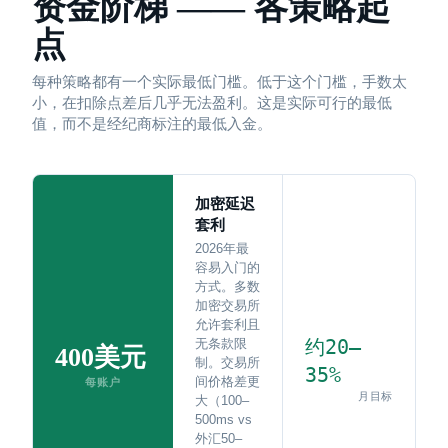
资金阶梯 —— 各策略起
点
每种策略都有一个实际最低门槛。低于这个门槛，手数太
小，在扣除点差后几乎无法盈利。这是实际可行的最低
值，而不是经纪商标注的最低入金。
加密延迟
套利
2026年最
容易入门的
方式。多数
加密交易所
允许套利且
约20–
无条款限
400美元
制。交易所
35%
间价格差更
每账户
月目标
大（100–
500ms vs
外汇50–