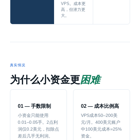
VPS。成本更
高，但潜力更
大。
真实情况
为什么小资金更
困难
01 — 手数限制
02 — 成本比例高
小资金只能使用
VPS成本50–200美
0.01–0.05手。2点利
元/月。400美元账户
润仅0.2美元，扣除点
中100美元成本=25%
差后几乎无利润。
资金。