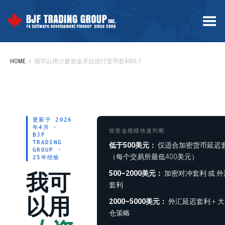
Toggle Menu
HOME
»
我可以用少量资金开始进行货币套利吗？
更新于 2026
年4月 ·
按资金规模快速判断
BJF
TRADING
低于500美元：
仅适合加密货币延迟
GROUP ·
（每个交易所最低400美元）
25年经验
500–2000美元：
加密对冲套利 或 
我可
套利
以用
2000–5000美元：
外汇延迟套利 + 
仓策略