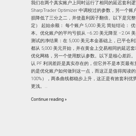
我们在两个真实账户上同时运行了相同的延迟套利逻
SharpTrader Optimizer 中调校过的参数
损降低了三分之二，并使盈利因子翻倍。以下是完整拆解。 交易
定） 起始余额： 每个账户 5,000 美元 简短结
本。优化账户的平均亏损从 −6.20 美元降至 −2.04 美
测试的净结果：在 5,000 美元本金基础上，已平仓利润为
都从 5,000 美元开始，并在黄金上交易相同的延迟套利入
优化网格，另一个使用默认参数。以下是核心差距。 +14,57
认 PF 利润差距是真实存在的，但它并不是本页最有
的是优化账户如何做到这一点，而这正是值得阅读的部
100%），两条曲线都稳步上升，这正是有效套利
更浅。…
Continue reading