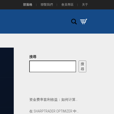
部落格
聯繫我們
會員專區
关于
Search
搜尋
搜
尋
资金费率套利收益：如何计算净 APR 和盈亏平衡点
在 SHARPTRADER OPTIMIZER 中优化 PHANTOM DRIFT 和 LOCK 策略