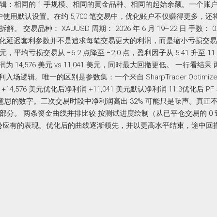
辑：相同的 1 手规模、相同的黄金品种、相同的起始余额。一个账
，另一个账户使用默认设置。在约 5,700 笔交易中，优化账户不仅赚得更多，
品种： XAUUSD 周期： 2026 年 6 月 19–22 日 手数： 0
论： 优化延迟套利参数并不是追求每笔交易更大的利润，而是缩小亏损交
元，平均亏损交易从 −6.2 点降至 −2.0 点，盈利因子从 5.41 升至 11
 14,576 美元 vs 11,041 美元，同时最大回撤更低。 一行看结果
场逻辑。唯一的区别是参数集：一个来自 SharpTrader Optimize
6 美元优化后净利润 +11,041 美元默认净利润 11.3优化后 PF 5
意思的数字。三次交易时段中净利润高出 32% 可能只是噪声。真正
分。 两条资金曲线并排比较 按测试进度绘制（从已平仓交易的 0 
优势应有的表现。优化后的曲线逐渐领先，并以更高水平结束，途中回