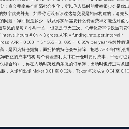
实：资金费率每个间隔都会变化，所以你入场时的费率很少会是你
器 的数字优先补充。如果你还没有读过这笔交易是如何构建的，请先从
的问题：净回报是多少，以及你实际需要什么资金费率才能达到盈
，最常见的是每 8 小时一次，也就是每天三次。总年化费率假设当前费
nterval_hours # 8h -> 3 gross_APR = funding_rate_per_interval *
h # gross_APR = 0.0001 * 3 * 365 = 0.1095 = 10.95% per year 持
，是因为持仓拥挤，而拥挤的持仓会被解除。把总 APR 当作机会
成净收益的成本结构 每个资金套利头寸在开仓时要付成本，平仓时也
永续合约），你在入场时跨过两条腿的订单簿，出场时也跨过两条
场 Maker 0.01 至 0.02%，Taker 每次成交 0.04 至 0.10