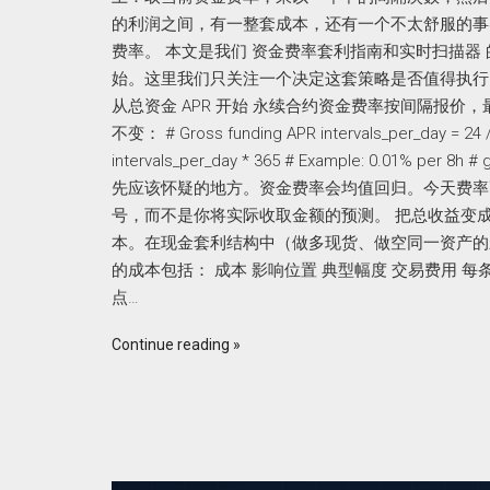
的利润之间，有一整套成本，还有一个不太舒服的事
费率。 本文是我们 资金费率套利指南和实时扫描
始。这里我们只关注一个决定这套策略是否值得执行
从总资金 APR 开始 永续合约资金费率按间隔报价
不变： # Gross funding APR intervals_per_day = 24 / i
intervals_per_day * 365 # Example: 0.01% per 8
先应该怀疑的地方。资金费率会均值回归。今天费率高
号，而不是你将实际收取金额的预测。 把总收益变
本。在现金套利结构中（做多现货、做空同一资产的
的成本包括： 成本 影响位置 典型幅度 交易费用 每条腿，入场和出
点…
Continue reading