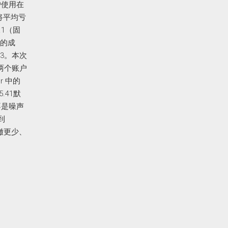
户使用在
还将平均亏
.1（固
易的成
.3。本次
 两个账户
r 中的
.41默
不是噪声
到
撤更少、