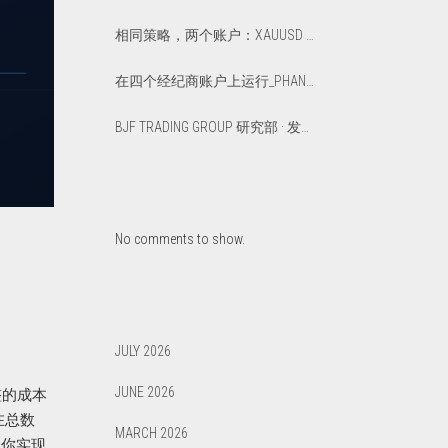
相同策略，两个账户：XAUUSD 上优化版与默认版延迟套利对比
在四个经纪商账户上运行_PHANTOM_DRIFT_一年：一篇真实的_12_个月总结报告
BJF TRADING GROUP 研究部 · 发布于 2026年3月
No comments to show.
点
JULY 2026
JUNE 2026
整的成本
在总数
MARCH 2026
和你实现