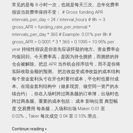
常见的是每 8 小时一次，也就是每天三次。总年化费率
假设当前费率保持不变： # Gross funding APR
intervals_per_day = 24 / interval_hours # 8h -> 3
gross_APR = funding_rate_per_interval *
intervals_per_day * 365 # Example: 0.01% per 8h #
gross_APR = 0.0001 * 3 * 365 = 0.1095 = 10.95% per
year 持续性假设是你首先应该怀疑的地方。资金费率会
均值回归。今天费率高，是因为持仓拥挤，而拥挤的持
仓会被解除。把总 APR 当作机会排序信号，而不是你将
实际收取金额的预测。 把总收益变成净收益的成本结构
每个资金套利头寸在开仓时要付成本，平仓时也要付成
本。在现金套利结构中（做多现货、做空同一资产的永
续合约），你在入场时跨过两条腿的订单簿，出场时也
跨过两条腿。重要的成本包括： 成本 影响位置 典型幅
度 交易费用 每条腿，入场和出场 Maker 0.01 至
0.02%，Taker 每次成交 0.04 至 0.10% 滑点…
Continue reading