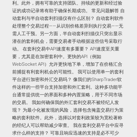
利。此外，拥有可靠的支持团队、持续的更新和经过验
证的成功记录将有助于确保长期成功。 常见问题解答 自
动套利与半自动套利扫描仪有什么区别？ 自动套利软件
处理整个交易过程——从识别价格差异到执行交易——无
需人工干预。另一方面，半自动套利扫描仪只突出显示
潜在的套利机会，需要交易者手动根据这些信号采取行
动。 在套利交易中API速度有多重要？ API速度至关重
要，尤其是在加密套利中。更快的API（例如
WebSocket API）允许更快地下单，增加了在价格汇合
前捕捉有利套利机会的可能性。 我可以使用单一的套利
平台进行加密和外汇交易吗？ 像我们的SharpTrader软
件这样的一些平台支持加密和外汇套利。这种多功能平
台通常提供统一的界面和多种内置策略，用于不同市场
的交易。 我如何确保我的外汇套利交易不被经纪人发
现？ 为最小化被发现的风险，选择包含掩盖交易行为策
略的套利软件。此外，选择以对套利政策较为宽松著称
的经纪人可以帮助减少审查。 我在套利交易平台中应寻
求什么样的支持？ 可靠且响应迅速的支持是必不可少