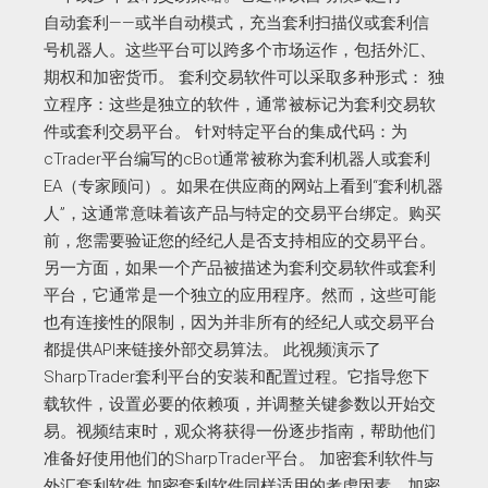
自动套利——或半自动模式，充当套利扫描仪或套利信
号机器人。这些平台可以跨多个市场运作，包括外汇、
期权和加密货币。 套利交易软件可以采取多种形式： 独
立程序：这些是独立的软件，通常被标记为套利交易软
件或套利交易平台。 针对特定平台的集成代码：为
cTrader平台编写的cBot通常被称为套利机器人或套利
EA（专家顾问）。如果在供应商的网站上看到“套利机器
人”，这通常意味着该产品与特定的交易平台绑定。购买
前，您需要验证您的经纪人是否支持相应的交易平台。
另一方面，如果一个产品被描述为套利交易软件或套利
平台，它通常是一个独立的应用程序。然而，这些可能
也有连接性的限制，因为并非所有的经纪人或交易平台
都提供API来链接外部交易算法。 此视频演示了
SharpTrader套利平台的安装和配置过程。它指导您下
载软件，设置必要的依赖项，并调整关键参数以开始交
易。视频结束时，观众将获得一份逐步指南，帮助他们
准备好使用他们的SharpTrader平台。 加密套利软件与
外汇套利软件 加密套利软件同样适用的考虑因素。加密