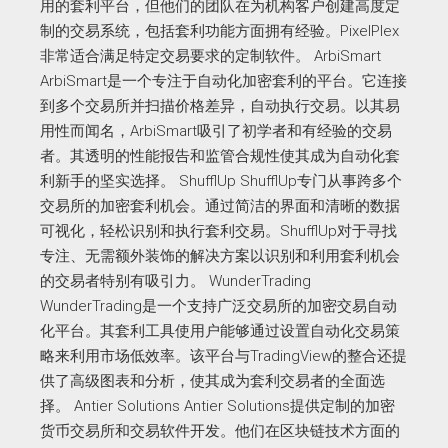
用的套利平台，但他们的团队在为机构客户创建高度定
制的交易系统，包括套利功能方面拥有经验。PixelPlex
非常适合满足特定交易要求的定制软件。 ArbiSmart
ArbiSmart是一个专注于自动化加密套利的平台。它连接
到多个交易所并扫描价格差异，自动执行交易。以其易
用性而闻名，ArbiSmart吸引了初学者和有经验的交易
者。其透明的性能报告和监管合规性使其成为自动化套
利新手的坚实选择。 ShufflUp ShufflUp专门从事跨多个
交易所的加密套利机会。通过简洁的界面和清晰的数据
可视化，轻松识别和执行套利交易。ShufflUp对于寻找
专注、无需额外装饰的解决方案以识别和利用套利机会
的交易者特别有吸引力。 WunderTrading
WunderTrading是一个支持广泛交易所的加密交易自动
化平台。其套利工具使用户能够通过设置自动化交易策
略来利用市场低效率。该平台与TradingView的整合还提
供了高级图表和分析，使其成为套利交易者的全面选
择。 Antier Solutions Antier Solutions提供定制的加密
货币交易所和交易软件开发。他们在区块链技术方面的