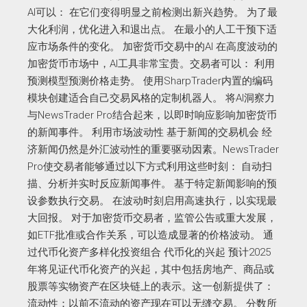
AI可以： 在它们变得明显之前检测出新兴趋势。 为了最
大化利润，优化进入和退出点。 在最小的人工干预下适
应市场条件的变化。 加密货币交易中的AI 在高度波动的
加密货币市场中，AI工具非常宝贵。交易者可以： 利用
预测模型预测价格走势。 使用SharpTrader内置的编码
模块创建适合自己交易风格的定制机器人。 将AI洞察力
与NewsTrader Pro结合起来，以即时响应影响加密货币
的新闻事件。 利用市场波动性 基于新闻的交易机会 经
济新闻仍然是外汇波动性的重要驱动因素。NewsTrader
Pro使交易者能够通过以下方式利用这些时刻： 自动扫
描、分析并实时反应新闻事件。 基于特定新闻影响的预
设参数执行交易。 在波动时刻启用高速执行，以实现最
大回报。 对于加密货币交易者，监管公告或重大发展，
如ETF批准或合作关系，可以造成显著的价格波动。 通
过代币化资产多样化投资组合 代币化的兴起 预计2025
年将见证代币化资产的兴起，其中包括房地产、商品或
股票等实物资产在区块链上的表示。这一创新提供了：
流动性：以前不流动的资产现在可以无缝交易。 分数所