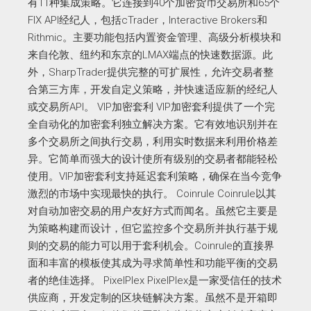
有11种集成策略。它连接到40个加密货币交易所和65个
FIX API经纪人，包括cTrader，Interactive Brokers和
Rithmic。主要功能包括内置资金管理、高级分析模块和
来自伦敦、纽约和东京的LMAX端点的快速数据源。此
外，SharpTrader提供完整的可扩展性，允许交易者整
合第三方库，开发自定义策略，并快速适应新的经纪人
或交易所API。 VIP加密套利 VIP加密套利提供了一个完
全自动化的加密套利独立解决方案。它有效地识别并在
多个交易所之间执行交易，利用实时数据来利用价格差
异。它简单而强大的设计使所有级别的交易者都能轻松
使用。VIP加密套利支持延迟套利策略，确保在当今竞争
激烈的市场中实现最快的执行。 Coinrule Coinrule以其
对自动加密交易的用户友好方式而闻名。虽然它主要是
为策略构建而设计，但它监控多个交易所并执行基于规
则的交易的能力可以用于套利机会。Coinrule的直接界
面和丰富的模板使其成为寻求简单性和功能平衡的交易
者的绝佳选择。 PixelPlex PixelPlex是一家受信任的技术
供应商，开发定制的区块链解决方案。虽然不是开箱即