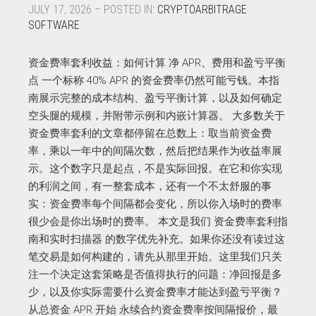
JULY 17, 2026 – POSTED IN:
CRYPTOARBITRAGE
SOFTWARE
资金费率套利收益：如何计算 净 APR、费用和盈亏平衡
点 一个标称 40% APR 的资金费率仍然可能亏钱。本指
南展示完整的成本结构、盈亏平衡计算，以及如何确定
空头腿的规模，并附带示例和内嵌计算器。 大多数关于
资金费率套利的文章都停留在总数上：取当前资金费
率，乘以一年中的间隔次数，然后把结果作为收益率展
示。这个数字只是起点，不是实际回报。在它和你实现
的利润之间，有一整套成本，还有一个不太舒服的事
实：资金费率每个间隔都会变化，所以你入场时的费率
很少会是你出场时的费率。 本文是我们 资金费率套利指
南和实时扫描器 的数字优先补充。如果你还没有读过这
笔交易是如何构建的，请先从那里开始。这里我们只关
注一个决定这套策略是否值得执行的问题：净回报是多
少，以及你实际需要什么资金费率才能达到盈亏平衡？
从总资金 APR 开始 永续合约资金费率按间隔报价，最