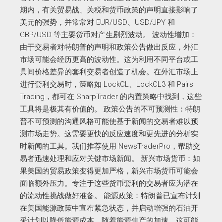
期内，有关贸易战、关税和货币政策的声明直接影响了
美元的强势，并常常对 EUR/USD、USD/JPY 和
GBP/USD 等主要货币对产生剧烈波动。 波动性增加：
由于交易者对特朗普的声明和政策公告做出反应，外汇
市场可能会经历更高的波动性。这为利用不同平台或工
具间价格差异的套利交易者创造了机会。在外汇市场上
进行套利交易时，策略如 LockCL、LockCL3 和 Pairs
Trading，都可在 SharpTrader 的内置策略中找到，这些
工具将是极其有价值的。 政策公告的不可预测性：特朗
普不可预测的沟通风格可能使基于新闻的交易者难以预
测市场走势。这需要更快的反应速度和更先进的分析实
时新闻的工具。我们推荐使用 NewsTraderPro，帮助交
易者迅速处理和应对关键市场新闻。 新兴市场货币：如
果美国的贸易政策变得更加严格，新兴市场货币可能会
面临额外压力。专注于这些货币套利的交易者应为潜在
的流动性挑战做好准备。 能源政策：特朗普已宣布计划
在美国能源政策中宣布紧急状态，并启动增强的石油开
采计划以降低能源成本。随着能源生产的加速，这可能