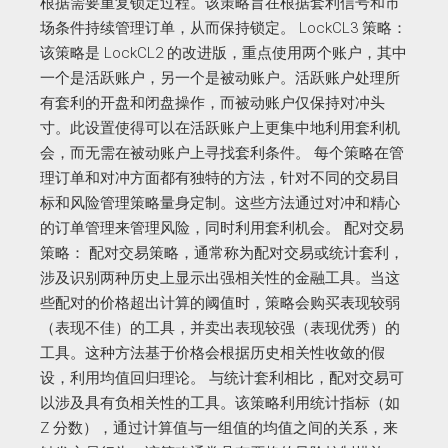
根据需要重复锁定过程。该策略旨在根据套利信号和市
场条件持续管理订单，从而保持锁定。 LockCL3 策略：
该策略是 LockCL2 的改进版，重点使用两个账户，其中
一个是活跃账户，另一个是被动账户。活跃账户处理所
有套利的开盘和闭盘操作，而被动账户仅保持对冲头
寸。此设置使得可以在活跃账户上更集中地利用套利机
会，而无需在被动账户上寻找套利条件。 每个策略在管
理订单和对冲方面都有独特的方法，针对不同的交易目
标和风险管理策略量身定制。这些方法通过对冲和精心
的订单管理来管理风险，同时利用套利机会。 配对交易
策略： 配对交易策略，通常称为配对交易或统计套利，
涉及识别两种历史上显示出强相关性的金融工具。当这
些配对的价格超出计算的阈值时，策略会购买表现较弱
（表现不佳）的工具，并卖出表现较强（表现优秀）的
工具。这种方法基于价格会根据历史相关性收敛的假
设，利用均值回归理论。 与统计套利相比，配对交易可
以涉及具有负相关性的工具。该策略利用统计指标（如
Z 分数），通过计算值与一组值的均值之间的关系，来