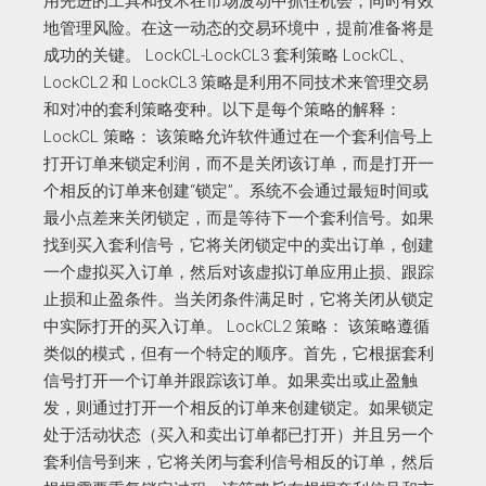
用先进的工具和技术在市场波动中抓住机会，同时有效
地管理风险。在这一动态的交易环境中，提前准备将是
成功的关键。 LockCL-LockCL3 套利策略 LockCL、
LockCL2 和 LockCL3 策略是利用不同技术来管理交易
和对冲的套利策略变种。以下是每个策略的解释：
LockCL 策略： 该策略允许软件通过在一个套利信号上
打开订单来锁定利润，而不是关闭该订单，而是打开一
个相反的订单来创建“锁定”。系统不会通过最短时间或
最小点差来关闭锁定，而是等待下一个套利信号。如果
找到买入套利信号，它将关闭锁定中的卖出订单，创建
一个虚拟买入订单，然后对该虚拟订单应用止损、跟踪
止损和止盈条件。当关闭条件满足时，它将关闭从锁定
中实际打开的买入订单。 LockCL2 策略： 该策略遵循
类似的模式，但有一个特定的顺序。首先，它根据套利
信号打开一个订单并跟踪该订单。如果卖出或止盈触
发，则通过打开一个相反的订单来创建锁定。如果锁定
处于活动状态（买入和卖出订单都已打开）并且另一个
套利信号到来，它将关闭与套利信号相反的订单，然后