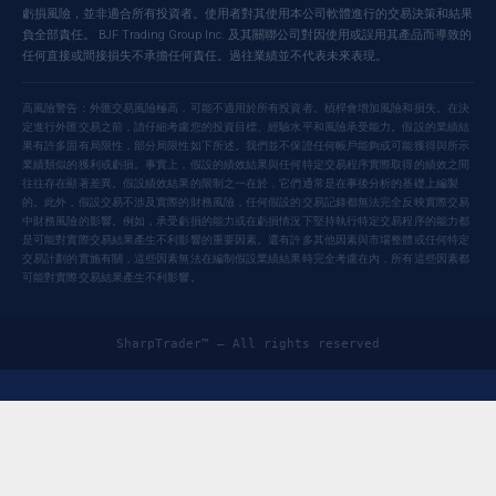
虧損風險，並非適合所有投資者。使用者對其使用本公司軟體進行的交易決策和結果
負全部責任。 BJF Trading Group Inc. 及其關聯公司對因使用或誤用其產品而導致的
任何直接或間接損失不承擔任何責任。過往業績並不代表未來表現。
高風險警告：外匯交易風險極高，可能不適用於所有投資者。槓桿會增加風險和損失。在決
定進行外匯交易之前，請仔細考慮您的投資目標、經驗水平和風險承受能力。假設的業績結
果有許多固有局限性，部分局限性如下所述。我們並不保證任何帳戶能夠或可能獲得與所示
業績類似的獲利或虧損。事實上，假設的績效結果與任何特定交易程序實際取得的績效之間
往往存在顯著差異。假設績效結果的限制之一在於，它們通常是在事後分析的基礎上編製
的。此外，假設交易不涉及實際的財務風險，任何假設的交易記錄都無法完全反映實際交易
中財務風險的影響。例如，承受虧損的能力或在虧損情況下堅持執行特定交易程序的能力都
是可能對實際交易結果產生不利影響的重要因素。還有許多其他因素與市場整體或任何特定
交易計劃的實施有關，這些因素無法在編制假設業績結果時完全考慮在內，所有這些因素都
可能對實際交易結果產生不利影響。
SharpTrader™ — All rights reserved