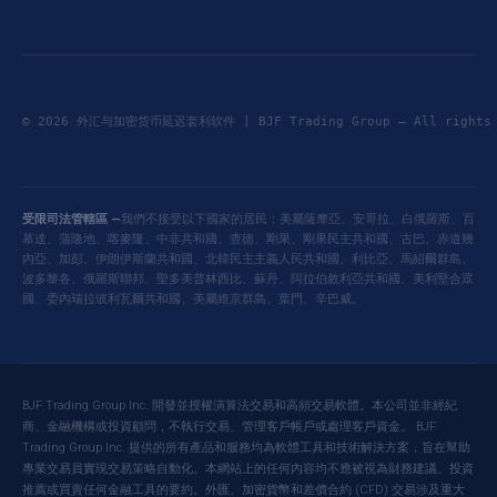
© 2026 外汇与加密货币延迟套利软件 | BJF Trading Group — All right
受限司法管轄區 —
我們不接受以下國家的居民：美屬薩摩亞、安哥拉、白俄羅斯、百
慕達、蒲隆地、喀麥隆、中非共和國、查德、剛果、剛果民主共和國、古巴、赤道幾
內亞、加彭、伊朗伊斯蘭共和國、北韓民主主義人民共和國、利比亞、馬紹爾群島、
波多黎各、俄羅斯聯邦、聖多美普林西比、蘇丹、阿拉伯敘利亞共和國、美利堅合眾
國、委內瑞拉玻利瓦爾共和國、美屬維京群島、葉門、辛巴威。
BJF Trading Group Inc. 開發並授權演算法交易和高頻交易軟體。本公司並非經紀
商、金融機構或投資顧問，不執行交易、管理客戶帳戶或處理客戶資金。 BJF
Trading Group Inc. 提供的所有產品和服務均為軟體工具和技術解決方案，旨在幫助
專業交易員實現交易策略自動化。本網站上的任何內容均不應被視為財務建議、投資
推薦或買賣任何金融工具的要約。外匯、加密貨幣和差價合約 (CFD) 交易涉及重大