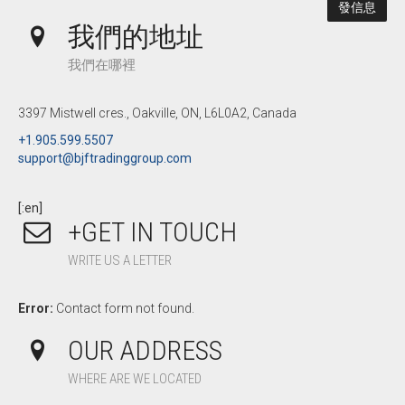
我們的地址
我們在哪裡
3397 Mistwell cres., Oakville, ON, L6L0A2, Canada
+1.905.599.5507
support@bjftradinggroup.com
[:en]
+GET IN TOUCH
WRITE US A LETTER
Error:
Contact form not found.
OUR ADDRESS
WHERE ARE WE LOCATED