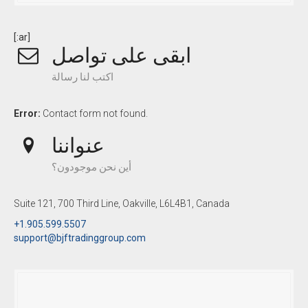
[:ar]
ابقى على تواصل
اكتب لنا رسالة
Error:
Contact form not found.
عنواننا
أين نحن موجودون؟
Suite 121, 700 Third Line, Oakville, L6L4B1, Canada
+1.905.599.5507
support@bjftradinggroup.com