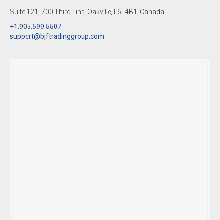
Suite 121, 700 Third Line, Oakville, L6L4B1, Canada
+1.905.599.5507
support@bjftradinggroup.com