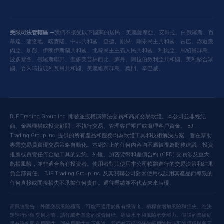
受限司法管轄區 —
我們不接受以下國家的居民：美屬薩摩亞、安哥拉、白俄羅斯、百
慕達、蒲隆地、喀麥隆、中非共和國、查德、剛果、剛果民主共和國、古巴、赤道幾
內亞、加彭、伊朗伊斯蘭共和國、北韓民主主義人民共和國、利比亞、馬紹爾群島、
波多黎各、俄羅斯聯邦、聖多美普林西比、蘇丹、阿拉伯敘利亞共和國、美利堅合眾
國、委內瑞拉玻利瓦爾共和國、美屬維京群島、葉門、辛巴威。
BJF Trading Group Inc. 開發並授權演算法交易和高頻交易軟體。本公司並非經紀
商、金融機構或投資顧問，不執行交易、管理客戶帳戶或處理客戶資金。 BJF
Trading Group Inc. 提供的所有產品和服務均為軟體工具和技術解決方案，旨在幫助
專業交易員實現交易策略自動化。本網站上的任何內容均不應被視為財務建議、投資
推薦或買賣任何金融工具的要約。外匯、加密貨幣和差價合約 (CFD) 交易涉及重大
虧損風險，並非適合所有投資者。使用者對其使用本公司軟體進行的交易決策和結果
負全部責任。 BJF Trading Group Inc. 及其關聯公司對因使用或誤用其產品而導致的
任何直接或間接損失不承擔任何責任。過往業績並不代表未來表現。
高風險警告：外匯交易風險極高，可能不適用於所有投資者。槓桿會增加風險和損失。在決
定進行外匯交易之前，請仔細考慮您的投資目標、經驗水平和風險承受能力。假設的業績結
果有許多固有局限性，部分局限性如下所述。我們並不保證任何帳戶能夠或可能獲得與所示