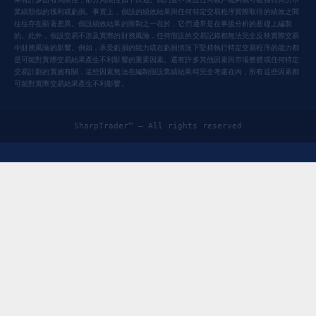
業績類似的獲利或虧損。事實上，假設的績效結果與任何特定交易程序實際取得的績效之間
往往存在顯著差異。假設績效結果的限制之一在於，它們通常是在事後分析的基礎上編製
的。此外，假設交易不涉及實際的財務風險，任何假設的交易記錄都無法完全反映實際交易
中財務風險的影響。例如，承受虧損的能力或在虧損情況下堅持執行特定交易程序的能力都
是可能對實際交易結果產生不利影響的重要因素。還有許多其他因素與市場整體或任何特定
交易計劃的實施有關，這些因素無法在編制假設業績結果時完全考慮在內，所有這些因素都
可能對實際交易結果產生不利影響。
SharpTrader™ — All rights reserved