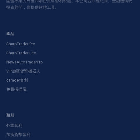
開發專業的外匯和加密貨幣套利軟體。本公司並非經紀商、金融機構或
投資顧問，僅提供軟體工具。
產品
SharpTrader Pro
SharpTrader Lite
NewsAutoTraderPro
VIP加密貨幣機器人
cTrader套利
免費掃描儀
類別
外匯套利
加密貨幣套利