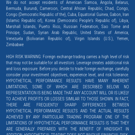
We do not accept residents of American Samoa, Angola, Belarus,
Bermuda, Burundi, Cameroon, Central African Republic, Chad, Congo,
Congo (Democratic Republic of the), Cuba, Equatorial Guinea, Gabon, Iran
(Islamic Republic of), Korea (Democratic People's Republic of), Libya,
Marshall Islands, Puerto Rico, Russian Federation, Sao Tome and
Principe, Sudan, Syrian Arab Republic, United States of America,
Venezuela (Bolivarian Republic of), Virgin Islands (U.S.), Yemen,
Zimbabwe
HIGH RISK WARNING: Foreign exchange trading carries a high level of risk
that may not be suitable for all investors. Leverage creates additional risk
and loss exposure. Before you decide to trade foreign exchange, carefully
consider your investment objectives, experience level, and risk tolerance.
HYPOTHETICAL PERFORMANCE RESULTS HAVE MANY INHERENT
LIMITATIONS, SOME OF WHICH ARE DESCRIBED BELOW. NO
REPRESENTATION IS BEING MADE THAT ANY ACCOUNT WILL OR IS LIKELY
TO ACHIEVE PROFITS OR LOSSES SIMILAR TO THOSE SHOWN. IN FACT,
THERE ARE FREQUENTLY SHARP DIFFERENCES BETWEEN
HYPOTHETICAL PERFORMANCE RESULTS AND THE ACTUAL RESULTS
ACHIEVED BY ANY PARTICULAR TRADING PROGRAM. ONE OF THE
LIMITATIONS OF HYPOTHETICAL PERFORMANCE RESULTS IS THAT THEY
ARE GENERALLY PREPARED WITH THE BENEFIT OF HINDSIGHT. IN