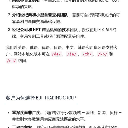
高级零售交易者
，希望从基于信号的交易升级到系统化、执行
驱动的策略。
介绍经纪商和小型自营交易团队
，需要可自行部署和支持的可
靠套利与新闻交易基础设施。
经纪公司和 HFT 精品机构的技术团队
，授权使用 FIX-API 终
端、交易复制工具或报价源适配器等组件。
我们以英语、俄语、德语、日语、中文、韩语和西班牙语支持客
户，网站本地化版本可在
、
、
、
和
/de/
/ja/
/zh/
/ko/
访问。
/es/
客户为何选择 BJF TRADING GROUP
重深度而非广度。
我们专注于少数领域 — 套利、新闻、执行 —
并做到大多数通用供应商无法匹敌的水平。
工程自主权。
核心代码由内部编写和维护，而不是从市场转