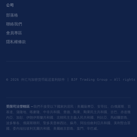
公司
部落格
聯絡我們
會員專區
隱私權條款
© 2026 外汇与加密货币延迟套利软件 | BJF Trading Group — All right
受限司法管轄區 —
我們不接受以下國家的居民：美屬薩摩亞、安哥拉、白俄羅斯、百
慕達、蒲隆地、喀麥隆、中非共和國、查德、剛果、剛果民主共和國、古巴、赤道幾
內亞、加彭、伊朗伊斯蘭共和國、北韓民主主義人民共和國、利比亞、馬紹爾群島、
波多黎各、俄羅斯聯邦、聖多美普林西比、蘇丹、阿拉伯敘利亞共和國、美利堅合眾
國、委內瑞拉玻利瓦爾共和國、美屬維京群島、葉門、辛巴威。