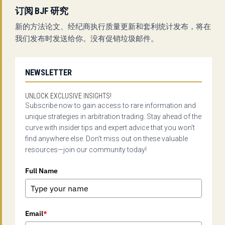
订阅 BJF 研究
新的方法论文、经纪商执行质量更新和套利统计发布，将在
我们发布时发送给你。没有促销垃圾邮件。
NEWSLETTER
UNLOCK EXCLUSIVE INSIGHTS!
Subscribe now to gain access to rare information and
unique strategies in arbitration trading. Stay ahead of the
curve with insider tips and expert advice that you won't
find anywhere else. Don't miss out on these valuable
resources—join our community today!
Full Name
Email
*