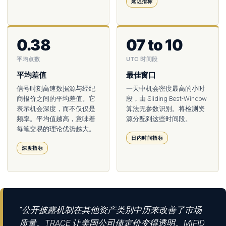
延迟指标
0.38
07 to 10
平均点数
UTC 时间段
平均差值
最佳窗口
信号时刻高速数据源与经纪
一天中机会密度最高的小时
商报价之间的平均差值。它
段，由 Sliding Best-Window
表示机会深度，而不仅仅是
算法无参数识别。将检测资
频率。平均值越高，意味着
源分配到这些时间段。
每笔交易的理论优势越大。
日内时间指标
深度指标
“公开披露机制在其他资产类别中历来改善了市场
质量。TRACE 让美国公司债定价变得透明。MiFID