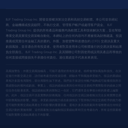
BJF Trading Group Inc. 開發並授權演算法交易和高頻交易軟體。本公司並非經紀
商、金融機構或投資顧問，不執行交易、管理客戶帳戶或處理客戶資金。 BJF
Trading Group Inc. 提供的所有產品和服務均為軟體工具和技術解決方案，旨在幫助
專業交易員實現交易策略自動化。本網站上的任何內容均不應被視為財務建議、投資
推薦或買賣任何金融工具的要約。外匯、加密貨幣和差價合約 (CFD) 交易涉及重大
虧損風險，並非適合所有投資者。使用者對其使用本公司軟體進行的交易決策和結果
負全部責任。 BJF Trading Group Inc. 及其關聯公司對因使用或誤用其產品而導致的
任何直接或間接損失不承擔任何責任。過往業績並不代表未來表現。
高風險警告：外匯交易風險極高，可能不適用於所有投資者。槓桿會增加風險和損失。在決
定進行外匯交易之前，請仔細考慮您的投資目標、經驗水平和風險承受能力。假設的業績結
果有許多固有局限性，部分局限性如下所述。我們並不保證任何帳戶能夠或可能獲得與所示
業績類似的獲利或虧損。事實上，假設的績效結果與任何特定交易程序實際取得的績效之間
往往存在顯著差異。假設績效結果的限制之一在於，它們通常是在事後分析的基礎上編製
的。此外，假設交易不涉及實際的財務風險，任何假設的交易記錄都無法完全反映實際交易
中財務風險的影響。例如，承受虧損的能力或在虧損情況下堅持執行特定交易程序的能力都
是可能對實際交易結果產生不利影響的重要因素。還有許多其他因素與市場整體或任何特定
交易計劃的實施有關，這些因素無法在編制假設業績結果時完全考慮在內，所有這些因素都
可能對實際交易結果產生不利影響。