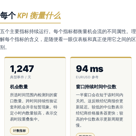
每个
KPI 衡量什么
五个主要指标持续运行。每个指标都衡量机会流的不同属性。理
解每个指标的含义，是随便看一眼仪表板和真正使用它之间的区
别。
1,247
94 ms
典型事件 / 天
EURUSD 参考
机会数量
窗口持续时间中位数
所选时间范围内检测到的窗
一半窗口会在短于该时间内
口数量。跨时间持续性验证
关闭。这反映经纪商报价更
套利机会并非短暂现象。特
新延迟。较低的中位数表示
定小时内数量较高，表示交
经纪商价格服务器更快；较
易时段重叠集中。
高的中位数表示更新周期更
慢。
计数指标