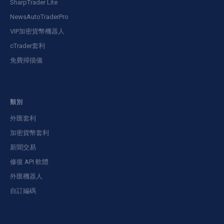
SharpTrader Lite
NewsAutoTraderPro
VIP加密貨幣機器人
cTrader套利
免費掃描儀
類別
外匯套利
加密貨幣套利
新聞交易
修復 API 軟體
外匯機器人
自訂編碼