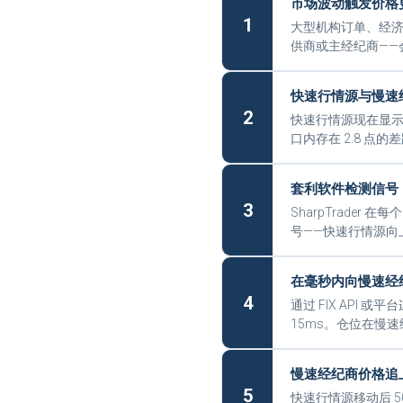
市场波动触发价格
1
大型机构订单、经济
供商或主经纪商——
快速行情源与慢速
2
快速行情源现在显示 
口内存在 2.8 点的
套利软件检测信号
3
SharpTrader
号——快速行情源向
在毫秒内向慢速经
4
通过 FIX API 
15ms。仓位在慢
慢速经纪商价格追
5
快速行情源移动后 5