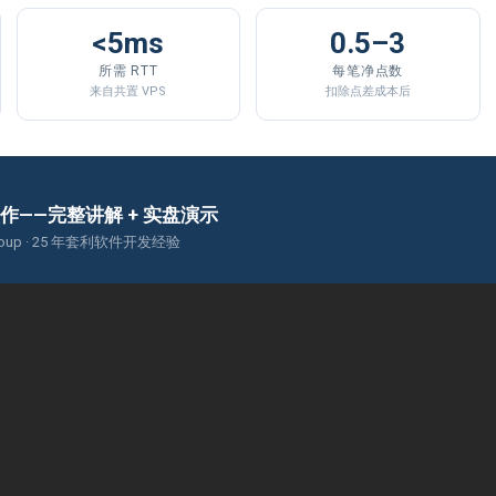
<5ms
0.5–3
所需 RTT
每笔净点数
来自共置 VPS
扣除点差成本后
运作——完整讲解 + 实盘演示
ng Group · 25 年套利软件开发经验