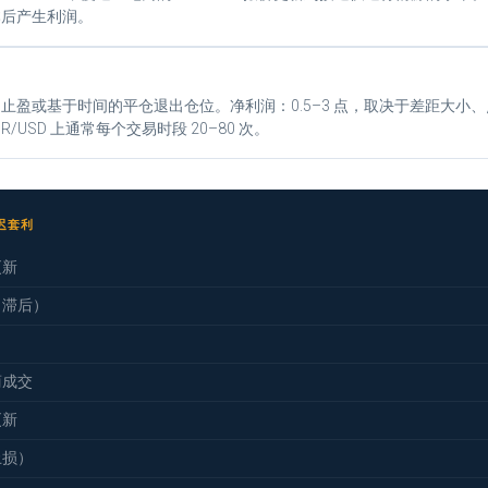
本后产生利润。
止盈或基于时间的平仓退出仓位。净利润：0.5–3 点，取决于差距大小
R/USD 上通常每个交易时段 20–80 次。
延迟套利
更新
（滞后）
商成交
更新
止损）