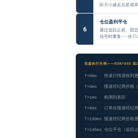
距大小减去点差成
仓位盈利平仓
6
通过追踪止损、固定
信号时重复——在 EU
实盘执行示例——EUR/USD 
T+0ms 快速行情源收到
T+0ms 慢速经纪商价格
T+1ms 检测到差距
T+8ms 订单在慢速经纪
T+130ms 慢速经纪商价格
T+145ms 仓位平仓（追踪