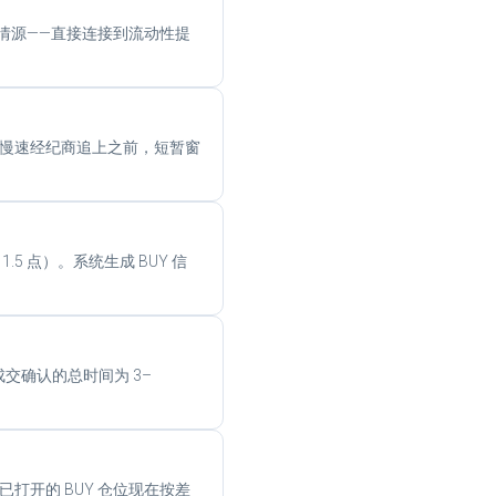
行情源——直接连接到流动性提
2。在慢速经纪商追上之前，短暂窗
.5 点）。系统生成 BUY 信
到成交确认的总时间为 3–
已打开的 BUY 仓位现在按差