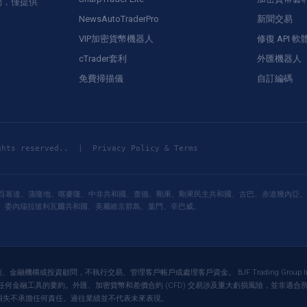
問，僅提供
NewsAutoTraderPro
新聞交易
VIP加密貨幣機器人
修復 API 軟
cTrader套利
外匯機器人
免費掃描儀
自訂編碼
ghts reserved.. |
Privacy Policy & Terms
百慕達、蒲隆地、喀麥隆、中非共和國、查德、剛果、剛果民主共和國、古巴、赤道幾內亞、
、委內瑞拉玻利瓦爾共和國、美屬維京群島、葉門、辛巴威。
並非經紀商、金融機構或投資顧問，不執行交易、管理客戶帳戶或處理客戶資金。 BJF Trading G
金融工具的要約。外匯、加密貨幣和差價合約 (CFD) 交易涉及重大虧損風險，並非適合所
接或間接損失不承擔任何責任。過往業績並不代表未來表現。