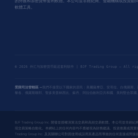
的外匯和加密貨幣套利軟體。本公司並非經紀商、金融機構或投資顧
軟體工具。
© 2026 外汇与加密货币延迟套利软件 | BJF Trading Group — All ri
受限司法管轄區 —
我們不接受以下國家的居民：美屬薩摩亞、安哥拉、白俄羅斯、
黎各、俄羅斯聯邦、聖多美普林西比、蘇丹、阿拉伯敘利亞共和國、美利堅合眾國
BJF Trading Group Inc. 開發並授權演算法交易和高頻交易軟體。本公司
現交易策略自動化。本網站上的任何內容均不應被視為財務建議、投資推薦或買賣任何
Trading Group Inc. 及其關聯公司對因使用或誤用其產品而導致的任何直