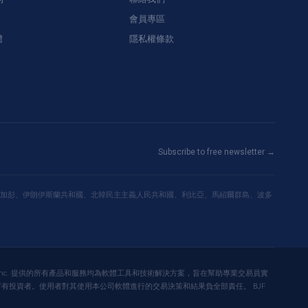
會員專區
體
隱私權條款
Subscribe to free newsletter →
加彭、伊朗伊斯蘭共和國、北韓民主主義人民共和國、利比亞、馬紹爾群島、波多
roup Inc. 提供的所有產品和服務均為軟體工具和技術解決方案，旨在幫助專業交易員實
有投資者。使用者對其使用本公司軟體進行的交易決策和結果負全部責任。 BJF