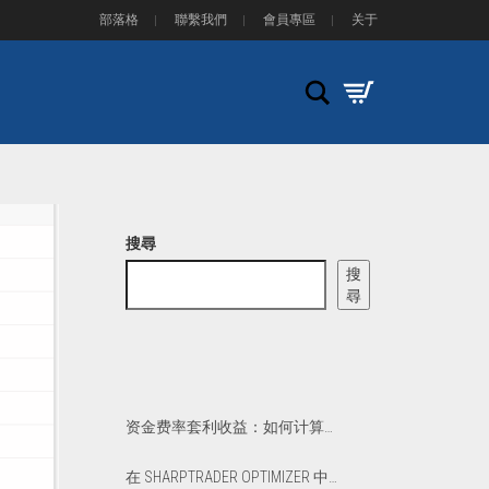
部落格
聯繫我們
會員專區
关于
Search
搜尋
搜
尋
资金费率套利收益：如何计算净 APR 和盈亏平衡点
在 SHARPTRADER OPTIMIZER 中优化 PHANTOM DRIFT 和 LOCK 策略