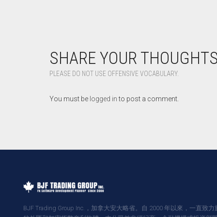
SHARE YOUR THOUGHT
PLEASE DO NOT USE OFFENSIVE VOCABULARY.
You must be
logged in
to post a comment.
BJF Trading Group Inc.，加拿大安大略省。自 2000 年以來，一直