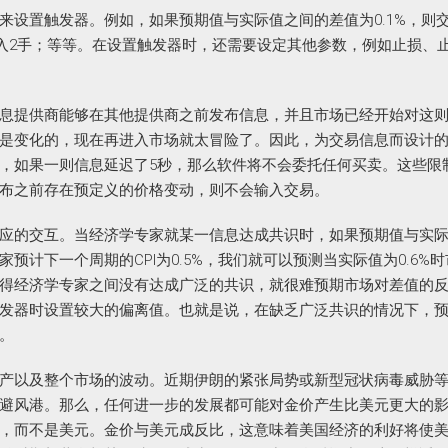
来设置触发器。例如，如果预期值与实际值之间的差值为0.1%，则
买入2手；等等。在设置触发器时，还需要设定其他参数，例如止损、
息提供商能够在其他提供商之前发布信息，并且市场已经开始对这
是变化的，现在再进入市场就太冒险了。因此，为交易信息而设计
，如果一则信息延迟了5秒，那么软件将不会委托任何买卖。这些限
布之前存在预定义的价格变动，则不会输入交易。
应的交互。当经济学专家就某一信息达成共识时，如果预期值与实
计下一个周期的CPI为0.5%，我们就可以预测当实际值为0.6%
得经济学专家之间没有达成广泛的共识，就很难预期市场对差值的
发器时设置较大的偏离值。也就是说，在缺乏广泛共识的情况下，
。
产以及整个市场的波动。近期伊朗的紧张局势或新型冠状病毒威胁
避风港。那么，任何进一步的发展都可能对金价产生比美元更大的
，而不是美元。金价与美元成反比，这意味着美国经济的利好将使