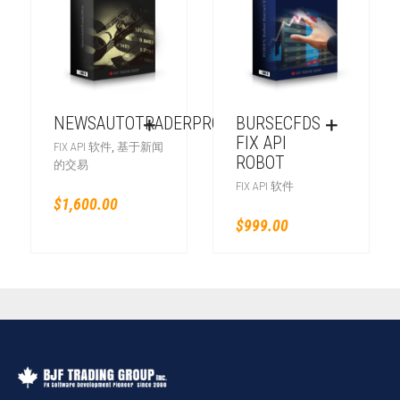
NEWSAUTOTRADERPRO
BURSECFDS
FIX API
,
FIX API 软件
基于新闻
ROBOT
的交易
FIX API 软件
$
1,600.00
$
999.00