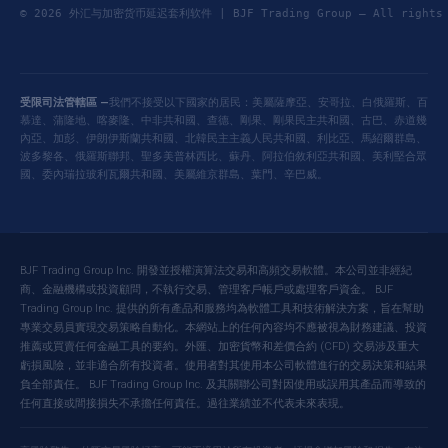
© 2026 外汇与加密货币延迟套利软件 | BJF Trading Group — All right
受限司法管轄區 —
我們不接受以下國家的居民：美屬薩摩亞、安哥拉、白俄羅斯、百
慕達、蒲隆地、喀麥隆、中非共和國、查德、剛果、剛果民主共和國、古巴、赤道幾
內亞、加彭、伊朗伊斯蘭共和國、北韓民主主義人民共和國、利比亞、馬紹爾群島、
波多黎各、俄羅斯聯邦、聖多美普林西比、蘇丹、阿拉伯敘利亞共和國、美利堅合眾
國、委內瑞拉玻利瓦爾共和國、美屬維京群島、葉門、辛巴威。
BJF Trading Group Inc. 開發並授權演算法交易和高頻交易軟體。本公司並非經紀
商、金融機構或投資顧問，不執行交易、管理客戶帳戶或處理客戶資金。 BJF
Trading Group Inc. 提供的所有產品和服務均為軟體工具和技術解決方案，旨在幫助
專業交易員實現交易策略自動化。本網站上的任何內容均不應被視為財務建議、投資
推薦或買賣任何金融工具的要約。外匯、加密貨幣和差價合約 (CFD) 交易涉及重大
虧損風險，並非適合所有投資者。使用者對其使用本公司軟體進行的交易決策和結果
負全部責任。 BJF Trading Group Inc. 及其關聯公司對因使用或誤用其產品而導致的
任何直接或間接損失不承擔任何責任。過往業績並不代表未來表現。