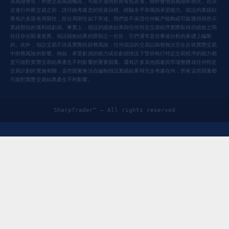
高風險警告：外匯交易風險極高，可能不適用於所有投資者。槓桿會增加風險和損失。在決
定進行外匯交易之前，請仔細考慮您的投資目標、經驗水平和風險承受能力。假設的業績結
果有許多固有局限性，部分局限性如下所述。我們並不保證任何帳戶能夠或可能獲得與所示
業績類似的獲利或虧損。事實上，假設的績效結果與任何特定交易程序實際取得的績效之間
往往存在顯著差異。假設績效結果的限制之一在於，它們通常是在事後分析的基礎上編製
的。此外，假設交易不涉及實際的財務風險，任何假設的交易記錄都無法完全反映實際交易
中財務風險的影響。例如，承受虧損的能力或在虧損情況下堅持執行特定交易程序的能力都
是可能對實際交易結果產生不利影響的重要因素。還有許多其他因素與市場整體或任何特定
交易計劃的實施有關，這些因素無法在編制假設業績結果時完全考慮在內，所有這些因素都
可能對實際交易結果產生不利影響。
SharpTrader™ — All rights reserved