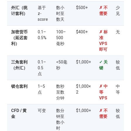
外汇（统
基于
数小
$500+
✗ 不
少
计套利）
z-
时至
需要
见
score
数天
加密货币
0.1–
100–
$400+
✗ 标
无
（延迟套
0.5%
500
准
利）
毫秒
VPS
即可
三角套利
0.1–
<50毫
$1,000+
✓ 关
较
（外汇）
0.5
秒
键
低
点
锁仓套利
1–5
数秒
$1,000×
✗ 中
中
点
至数
2
等
等
分钟
VPS
CFD / 黄
可变
数分
$1,000+
✗ 不
较
金
钟至
需要
低
数小
时