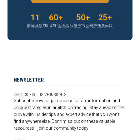
11
60+
50+
25+
策略类型
FIX API 连接器
加密货币交易所
活跃年限
NEWSLETTER
UNLOCK EXCLUSIVE INSIGHTS!
Subscribe now to gain access to rare information and
unique strategies in arbitration trading. Stay ahead of the
curve with insider tips and expert advice that you won't
find anywhere else. Don't miss out on these valuable
resources—join our community today!