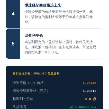
慢速经纪商价格追上来
慢速经纪商的价格更新至与快速行情一致。此
4
时，该持仓的盈利大致等于价差减去点差和佣
金。
以盈利平仓
当达到设定的止盈或追踪止损时，软件关闭持
5
仓。净利润：价格缺口减去点差成本。单笔交易
的典型利润：0.5–3 点。
真实价格示例：EUR/USD 延迟套利
快速行情（LP）价格
1.08540
慢速经纪商价格（滞后）
1.08510
检测到的价差
3.0 点
生成信号
以 1.08513 BUY