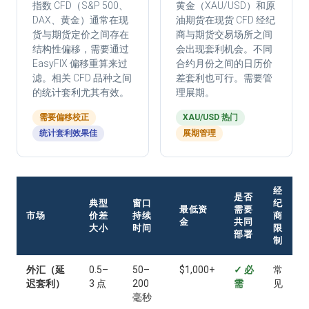
指数 CFD（S&P 500、
黄金（XAU/USD）和原
DAX、黄金）通常在现
油期货在现货 CFD 经纪
货与期货定价之间存在
商与期货交易场所之间
结构性偏移，需要通过
会出现套利机会。不同
EasyFIX 偏移重算来过
合约月份之间的日历价
滤。相关 CFD 品种之间
差套利也可行。需要管
的统计套利尤其有效。
理展期。
需要偏移校正
XAU/USD 热门
统计套利效果佳
展期管理
经
是否
典型
窗口
纪
最低资
需要
市场
价差
持续
商
金
共同
大小
时间
限
部署
制
外汇（延
0.5–
50–
$1,000+
✓ 必
常
迟套利）
3 点
200
需
见
毫秒