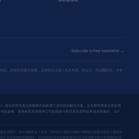
Subscribe to free newsletter →
加彭、伊朗伊斯蘭共和國、北韓民主主義人民共和國、利比亞、馬紹爾群島、波多
roup Inc. 提供的所有產品和服務均為軟體工具和技術解決方案，旨在幫助專業交易員實
有投資者。使用者對其使用本公司軟體進行的交易決策和結果負全部責任。 BJF
多固有局限性，部分局限性如下所述。我們並不保證任何帳戶能夠或可能獲得與所示業績類
交易不涉及實際的財務風險，任何假設的交易記錄都無法完全反映實際交易中財務風險的影