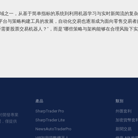
域之一，从基于简单指标的系统到利用机器学习与实时新闻流的复
云平台与策略构建工具的发展，自动化交易也逐渐成为面向零售交易者
们是否需要股票交易机器人？”，而是“哪些策略与架构能够在合理风险下
產品
類別
SharpTrader Pro
外匯套利
致力於開發專業
SharpTrader Lite
加密貨幣套
問，僅提供
NewsAutoTraderPro
新聞交易
VIP加密貨幣機器人
修復 API 軟