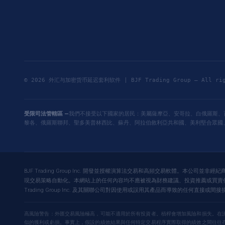
© 2026 外汇与加密货币延迟套利软件 | BJF Trading Group — All ri
受限司法管轄區 —
我們不接受以下國家的居民：美屬薩摩亞、安哥拉、白俄羅斯、
黎各、俄羅斯聯邦、聖多美普林西比、蘇丹、阿拉伯敘利亞共和國、美利堅合眾國
BJF Trading Group Inc. 開發並授權演算法交易和高頻交易軟體。本公司
現交易策略自動化。本網站上的任何內容均不應被視為財務建議、投資推薦或買賣任何
Trading Group Inc. 及其關聯公司對因使用或誤用其產品而導致的任何直
高風險警告：外匯交易風險極高，可能不適用於所有投資者。槓桿會增加風險和損失。在
似的獲利或虧損。事實上，假設的績效結果與任何特定交易程序實際取得的績效之間往往