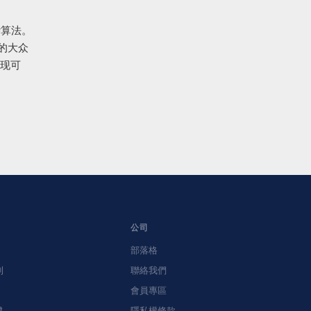
杂算法。
的大众
实现可
公司
部落格
利
聯絡我們
會員專區
體
隱私權條款