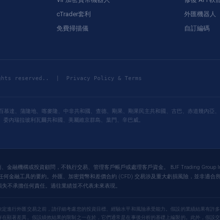
cTrader套利
外匯機器人
免費掃描儀
自訂編碼
ghts reserved.. |
Privacy Policy & Terms
百慕達、蒲隆地、喀麥隆、中非共和國、查德、剛果、剛果民主共和國、古巴、赤道幾內亞、
、委內瑞拉玻利瓦爾共和國、美屬維京群島、葉門、辛巴威。
並非經紀商、金融機構或投資顧問，不執行交易、管理客戶帳戶或處理客戶資金。 BJF Trading G
金融工具的要約。外匯、加密貨幣和差價合約 (CFD) 交易涉及重大虧損風險，並非適合所
接或間接損失不承擔任何責任。過往業績並不代表未來表現。
決定進行外匯交易之前，請仔細考慮您的投資目標、經驗水平和風險承受能力。假設的業績結果有許
存在顯著差異。假設績效結果的限制之一在於，它們通常是在事後分析的基礎上編製的。此外，假設