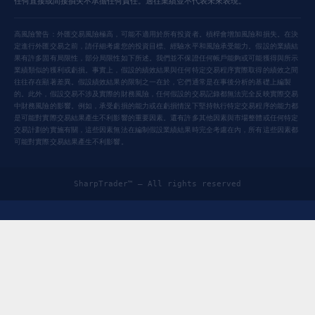
任何直接或間接損失不承擔任何責任。過往業績並不代表未來表現。
高風險警告：外匯交易風險極高，可能不適用於所有投資者。槓桿會增加風險和損失。在決
定進行外匯交易之前，請仔細考慮您的投資目標、經驗水平和風險承受能力。假設的業績結
果有許多固有局限性，部分局限性如下所述。我們並不保證任何帳戶能夠或可能獲得與所示
業績類似的獲利或虧損。事實上，假設的績效結果與任何特定交易程序實際取得的績效之間
往往存在顯著差異。假設績效結果的限制之一在於，它們通常是在事後分析的基礎上編製
的。此外，假設交易不涉及實際的財務風險，任何假設的交易記錄都無法完全反映實際交易
中財務風險的影響。例如，承受虧損的能力或在虧損情況下堅持執行特定交易程序的能力都
是可能對實際交易結果產生不利影響的重要因素。還有許多其他因素與市場整體或任何特定
交易計劃的實施有關，這些因素無法在編制假設業績結果時完全考慮在內，所有這些因素都
可能對實際交易結果產生不利影響。
SharpTrader™ — All rights reserved