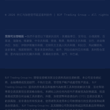
© 2026 外汇与加密货币延迟套利软件 | BJF Trading Group — All right
受限司法管轄區 —
我們不接受以下國家的居民：美屬薩摩亞、安哥拉、白俄羅斯、百
慕達、蒲隆地、喀麥隆、中非共和國、查德、剛果、剛果民主共和國、古巴、赤道幾
內亞、加彭、伊朗伊斯蘭共和國、北韓民主主義人民共和國、利比亞、馬紹爾群島、
波多黎各、俄羅斯聯邦、聖多美普林西比、蘇丹、阿拉伯敘利亞共和國、美利堅合眾
國、委內瑞拉玻利瓦爾共和國、美屬維京群島、葉門、辛巴威。
BJF Trading Group Inc. 開發並授權演算法交易和高頻交易軟體。本公司並非經紀
商、金融機構或投資顧問，不執行交易、管理客戶帳戶或處理客戶資金。 BJF
Trading Group Inc. 提供的所有產品和服務均為軟體工具和技術解決方案，旨在幫助
專業交易員實現交易策略自動化。本網站上的任何內容均不應被視為財務建議、投資
推薦或買賣任何金融工具的要約。外匯、加密貨幣和差價合約 (CFD) 交易涉及重大
虧損風險，並非適合所有投資者。使用者對其使用本公司軟體進行的交易決策和結果
負全部責任。 BJF Trading Group Inc. 及其關聯公司對因使用或誤用其產品而導致的