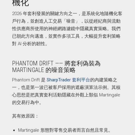
機化
2026 年套利發展的關鍵方向之一，是系統化地隨機化客
戶行為，並創造人工交易「噪音」，以從經紀商與流動
性供應商所使用的神經網路濾鏡中隱藏真實策略。我們
已朝此方向邁進，並實作多項工具，大幅提升套利策略
對 AI 分析的韌性。
PHANTOM DRIFT —— 將套利偽裝為
MARTINGALE 的噪音策略
Phantom Drift 是
SharpTrader 套利平台
的內建策略之
一，也是第一波已被客戶採用的遮蔽演算法示例。其核
心思想是把真實套利活動隱藏在外觀上類似 Martingale
的交易行為中。
其有效原因：
Martingale 形態對零售交易者而言自然且常見。