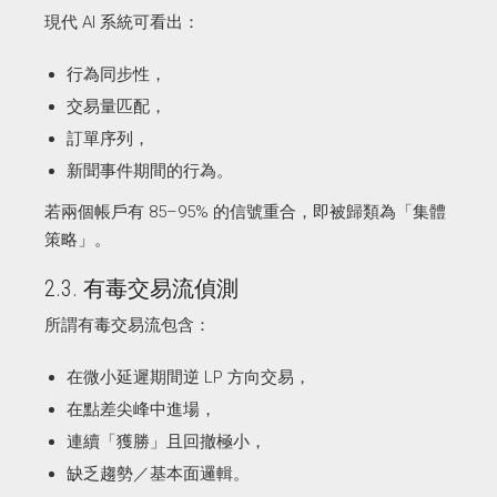
現代 AI 系統可看出：
行為同步性，
交易量匹配，
訂單序列，
新聞事件期間的行為。
若兩個帳戶有 85–95% 的信號重合，即被歸類為「集體
策略」。
2.3. 有毒交易流偵測
所謂有毒交易流包含：
在微小延遲期間逆 LP 方向交易，
在點差尖峰中進場，
連續「獲勝」且回撤極小，
缺乏趨勢／基本面邏輯。