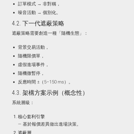
訂單模式 → 非對稱，
噪音活動 → 個別化。
4.2. 下一代遮蔽策略
遮蔽策略需要創造一種「隨機生態」：
背景交易活動，
隨機限價單，
虛假進場事件，
隨機微暫停，
反應時間 ±（5–150 ms）。
4.3. 架構方案示例（概念性）
系統層級：
核心套利引擎
— 基於報價差異做出進場決策。
遮蔽層