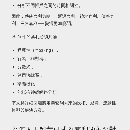
分析不同帳戶之間的時間相關性。
因此，傳統套利策略——延遲套利、鎖倉套利、價差套
利、三角套利——變得更加脆弱。
2026 年的套利必須具備：
遮蔽性（masking），
行為上非對稱，
分散式，
跨司法轄區，
準隨機化，
能抵抗神經網路分類。
下文將詳細回顧將定義套利未來的技術、威脅、流動性
模型與解決方案。
為何人工智慧已成為套利的主要對