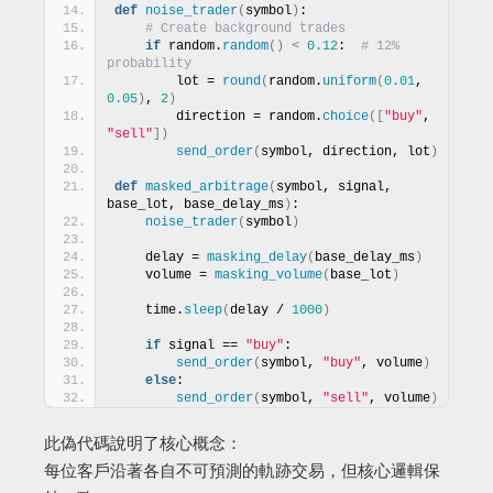
def
noise_trader
(
symbol
)
:
# Create background trades
if
 random.
random
()
<
0.12
:  
# 12% 
probability
        lot = 
round
(
random.
uniform
(
0.01
, 
0.05
)
, 
2
)
        direction = random.
choice
([
"buy"
, 
"sell"
])
send_order
(
symbol, direction, lot
)
def
masked_arbitrage
(
symbol, signal, 
base_lot, base_delay_ms
)
:
noise_trader
(
symbol
)
    delay = 
masking_delay
(
base_delay_ms
)
    volume = 
masking_volume
(
base_lot
)
    time.
sleep
(
delay / 
1000
)
if
 signal == 
"buy"
:
send_order
(
symbol, 
"buy"
, volume
)
else
:
send_order
(
symbol, 
"sell"
, volume
)
此偽代碼說明了核心概念：
每位客戶沿著各自不可預測的軌跡交易，但核心邏輯保