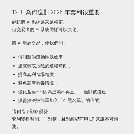
12.3. 為何這對 2026 年套利很重要
經紀商 AI 系統越來越精密。
但交易者的 AI 系統同樣可以演化。
將 AI 用於交易，使我們能：
偵測新的流動性低效率，
過濾弱或危險的進場時刻，
提高套利進場精度，
避免高度有毒情境，
強化遮蔽——因為進場不再直白、難以被描述，
獲得無法被簡單加入「AI 黑名單」的信號。
這創造了戰略優勢：
套利變得智能、非對稱，且對經紀商與 LP 來說不可預
測。