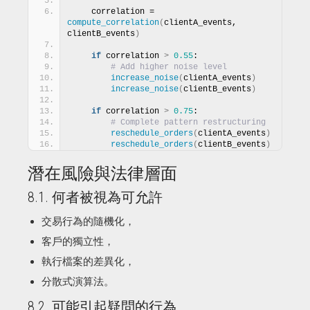
    """
    correlation = 
compute_correlation
(
clientA_events, 
clientB_events
)
if
 correlation 
>
0.55
:
# Add higher noise level
increase_noise
(
clientA_events
)
increase_noise
(
clientB_events
)
if
 correlation 
>
0.75
:
# Complete pattern restructuring
reschedule_orders
(
clientA_events
)
reschedule_orders
(
clientB_events
)
潛在風險與法律層面
8.1. 何者被視為可允許
交易行為的隨機化，
客戶的獨立性，
執行檔案的差異化，
分散式演算法。
8.2. 可能引起疑問的行為