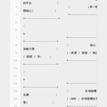
利平台               
|
|
          （單一軟
體核心）            
|
                          +-----------------
+--------------------+
|
v
                         +------------------
+-------------------+
|
             核心
策略引擎             
|
                         |（延遲 / 鎖倉 / 統計 
/ 新聞 / 等）    
|
                         +------------------
+-------------------+
|
v
                         +------------------
+-------------------+
|
          全域隨機
化層                
|
                         |（GRE – 全域隨機化引
擎）              
|
                         +------------------