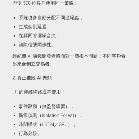
即使 500 位客戶使用同一策略：
系統也會自動分配不同進場點，
生成個別延遲，
在其間管理噪音流，
消除信號同步性。
經紀商 AI 濾鏡開發者將面對一個根本問題：不同客戶看
起來像獨立交易者。
2. 真正摧毀 AI 聚類
LP 的神經網路通常使用：
事件聚類（無監督學習），
異常偵測（Isolation Forest），
時間模式（LSTM／GRU），
行為分段。