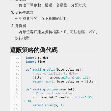
— 修改下單參數：延遲、交易量、分配方式。
噪音生成器
— 生成背景的、互不相關的活動。
身份層
— 為每位客戶建立獨特檔案：IP、司法轄區、VPS、
執行模型。
遮蔽策略的偽代碼
import
 random
import
 time
def
masking_delay
(
base_delay_ms
)
:
# Add variability to delay
    jitter = random.
uniform
(
-20
, 
120
)
return
max
(
1
, base_delay_ms + jitter
)
def
masking_volume
(
base_lot
)
:
# Floating trade volume
    v = base_lot * random.
uniform
(
0.92
, 
1.18
)
return
round
(
v, 
2
)