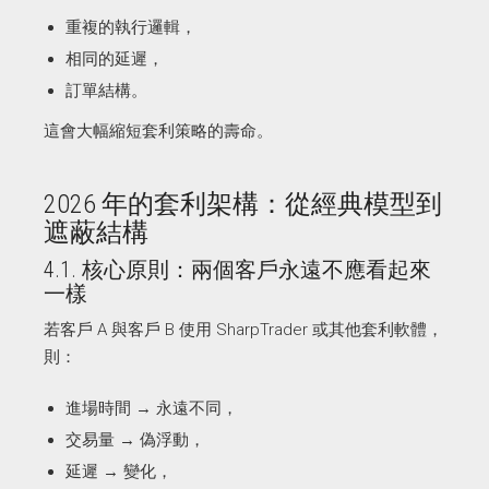
重複的執行邏輯，
相同的延遲，
訂單結構。
這會大幅縮短套利策略的壽命。
2026 年的套利架構：從經典模型到
遮蔽結構
4.1. 核心原則：兩個客戶永遠不應看起來
一樣
若客戶 A 與客戶 B 使用 SharpTrader 或其他套利軟體，
則：
進場時間 → 永遠不同，
交易量 → 偽浮動，
延遲 → 變化，