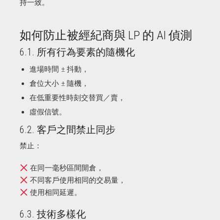
持一致。
如何防止被經紀商與 LP 的 AI 偵測
6.1. 所有行為要素的隨機化
進場時間 ± 抖動，
倉位大小 ± 隨機，
在低重要性時刻交替買／賣，
虛假信號。
6.2. 客戶之間禁止同步
禁止：
在同一毫秒區間開倉，
不同客戶使用相同的交易量，
使用相同延遲。
6.3. 技術多樣化