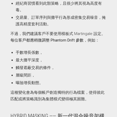
經紀商習慣看到此類策略，且很少將其視為高度有
毒。
交易量、訂單序列與攤平行為形成密集交易噪音，掩
護高精度套利活動。
不過，我們建議客戶不要使用模板式 Martingale 設定。
每位客戶都應稍微調整 Phantom Drift 參數
，例如：
手數增長係數，
最大攤平深度，
觸發遮蔽交易的條件，
層級間距，
曝險增長動態。
這種變化會為每個帳戶創造獨特的行為檔案，使得彼此
匹配或將策略識別為集體模式變得極其困難。
HYBRID MASKING —— 新一代混合噪音架構